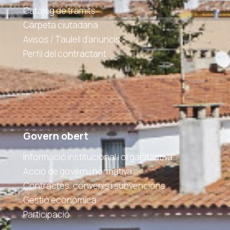
Catàleg de tràmits
Carpeta ciutadana
Avisos / Taulell d'anuncis
Perfil del contractant
Govern obert
Informació institucional i organitzativa
Acció de govern i normativa
Contractes, convenis i subvencions
Gestió económica
Participació