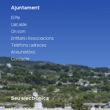
Ajuntament
El Ple
L'alcalde
On som
Entitats i Associacions
Telèfons i adreces
Arxiu històric
Contacte
Seu electrònica
Informació general