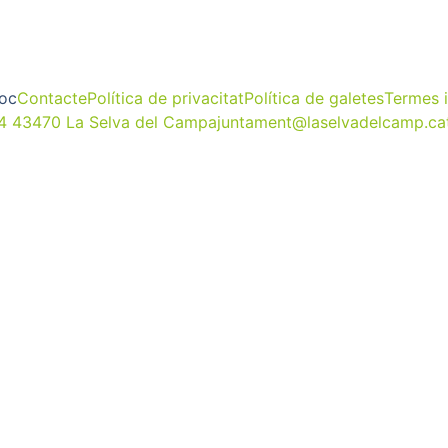
loc
Contacte
Política de privacitat
Política de galetes
Termes 
 4 43470 La Selva del Camp
ajuntament@laselvadelcamp.ca