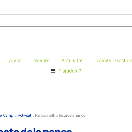
La Vila
Govern
Actualitat
Tràmits i Gestio
T'ajudem?
 del Camp
Activitat
Nanos avall, la festa dels nanos
festa dels nanos