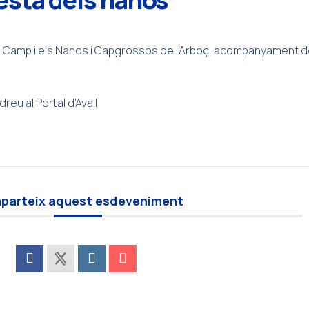
el Camp i els Nanos i Capgrossos de l’Arboç, acompanyament d
eu al Portal d’Avall
parteix aquest esdeveniment