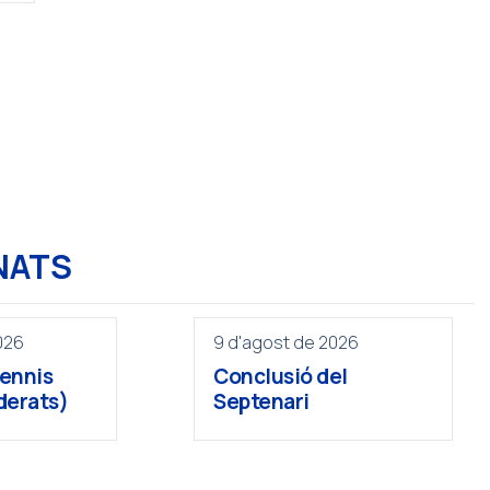
NATS
026
9 d'agost de 2026
Tennis
Conclusió del
derats)
Septenari