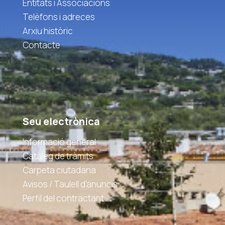
Entitats i Associacions
Telèfons i adreces
Arxiu històric
Contacte
Seu electrònica
Informació general
Catàleg de tràmits
Carpeta ciutadana
Avisos / Taulell d'anuncis
Perfil del contractant