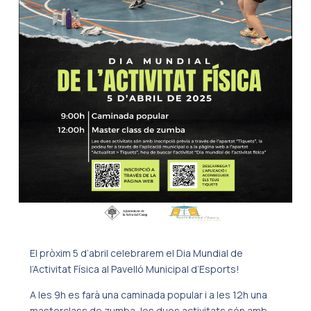
El pròxim 5 d’abril celebrarem el Dia Mundial de
l’Activitat Física al Pavelló Municipal d’Esports!
A les 9h es farà una caminada popular i a les 12h una
masterclass de zumba, les dues activitats són amb