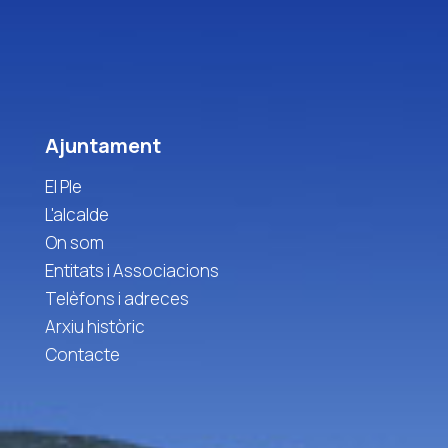
Ajuntament
El Ple
L'alcalde
On som
Entitats i Associacions
Telèfons i adreces
Arxiu històric
Contacte