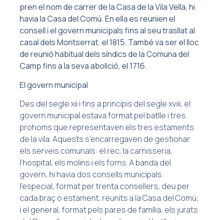
pren el nom de carrer de la Casa de la Vila Vella, hi
havia la Casa del Comú. En ella es reunien el
consell i el govern municipals fins al seu trasllat al
casal dels Montserrat, el 1815. També va ser el lloc
de reunió habitual dels síndics de la Comuna del
Camp fins a la seva abolició, el 1716.
El govern municipal
Des del segle xii i fins a principis del segle xviii, el
govern municipal estava format pel batlle i tres
prohoms que representaven els tres estaments
de la vila. Aquests s’encarregaven de gestionar
els serveis comunals: el rec, la carnisseria,
l’hospital, els molins i els forns. A banda del
govern, hi havia dos consells municipals:
l’especial, format per trenta consellers, deu per
cada braç o estament, reunits a la Casa del Comú;
i el general, format pels pares de família, els jurats