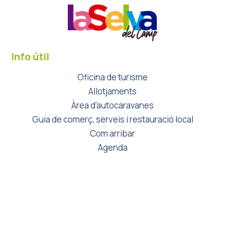
Info útil
Oficina de turisme
Allotjaments
Àrea d'autocaravanes
Guia de comerç, serveis i restauració local
Com arribar
Agenda
Avís Legal
Mapa del lloc
Contacte
Política de privacitat
Política de cookies
© Explay Visual, 2024. Tots els drets reservats.