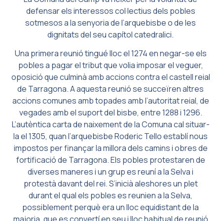
defensar els interessos col·lectius dels pobles
sotmesos a la senyoria de l’arquebisbe o de les
dignitats del seu capítol catedralici.
Una primera reunió tingué lloc el 1274 en negar-se els
pobles a pagar el tribut que volia imposar el veguer,
oposició que culminà amb accions contra el castell reial
de Tarragona. A aquesta reunió se succeïren altres
accions comunes amb topades amb l’autoritat reial, de
vegades amb el suport del bisbe, entre 1288 i 1296.
L’autèntica carta de naixement de la Comuna cal situar-
la el 1305, quan l’arquebisbe Roderic Tello establí nous
impostos per finançar la millora dels camins i obres de
fortificació de Tarragona. Els pobles protestaren de
diverses maneres i un grup es reuní a la Selva i
protestà davant del rei. S’inicià aleshores un plet
durant el qual els pobles es reunien a la Selva,
possiblement perquè era un lloc equidistant de la
majoria, que es convertí en seu i lloc habitual de reunió