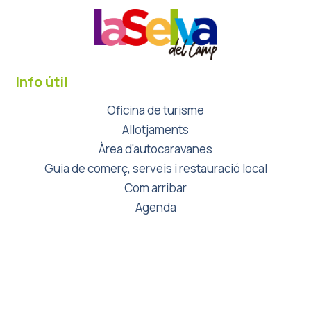
Info útil
Oficina de turisme
Allotjaments
Àrea d'autocaravanes
Guia de comerç, serveis i restauració local
Com arribar
Agenda
Avís Legal
Mapa del lloc
Contacte
Política de privacitat
Política de cookies
© Explay Visual, 2024. Tots els drets reservats.