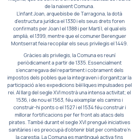
de la naixent Comuna.
L’infant Joan, arquebisbe de Tarragona, la dotà
d’estructura jurídica el 1330 i els seus drets foren
confirmats per Joan I el 1388 i per Martí I, el qual els
amplià, el 1399, mentre que el comuner Berenguer
Montserrat feia recopilar els seus privilegis el 1449.
Gràcies als privilegis, la Comuna es reuní
periòdicament a partir de 1335. Essencialment
s’encarregava del repartiment i cobrament dels
impostos dels pobles que la integraven i d’organitzar la
participació a les expedicions bèl·liques impulsades pel
rei. Al llarg del segle XVI mostrà una intensa activitat; el
1536, i de nou el 1563, féu eixamplar els camins i
construir-hi ponts o el 1527 i el 1534 féu construir i
millorar fortificacions per fer front als atacs dels
pirates. També durant el segle XVI prengué iniciatives
sanitàries i es preocupà d’obtenir blat per combatre’n
la carestia. La Comuna es mantingué activa fins