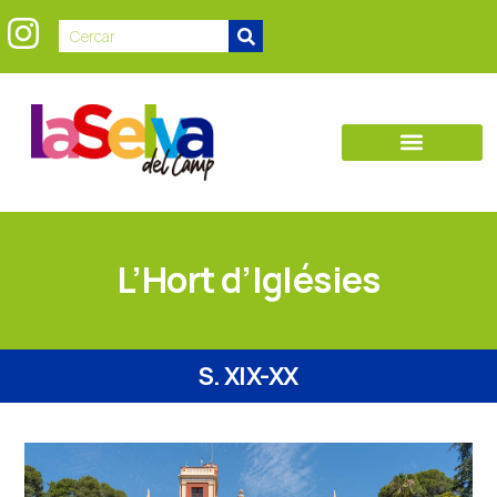
L’Hort d’Iglésies
S. XIX-XX