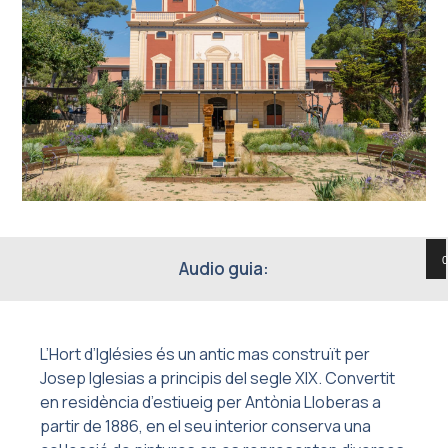
0
Audio guia:
Re
d'à
L’Hort d’Iglésies és un antic mas construït per
Josep Iglesias a principis del segle XIX. Convertit
en residència d’estiueig per Antònia Lloberas a
partir de 1886, en el seu interior conserva una