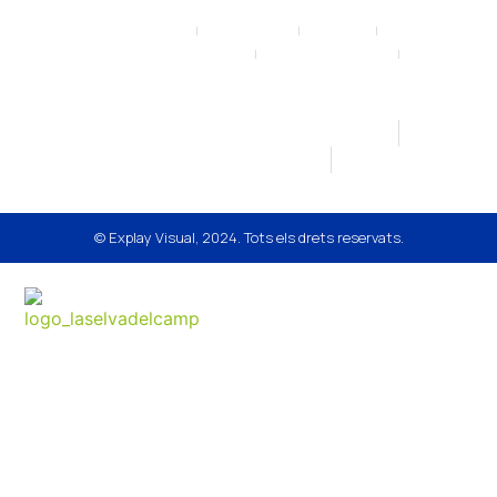
Avís Legal
Mapa del lloc
Contacte
Política de privacitat
Política de galetes
Termes i condicions de venda
Plaça Major, 4 43470 La Selva del Camp
ajuntament@laselvadelcamp.cat
977 844 007
© Explay Visual, 2024. Tots els drets reservats.