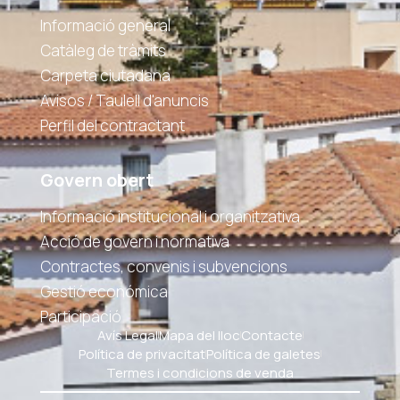
Informació general
Catàleg de tràmits
Carpeta ciutadana
Avisos / Taulell d'anuncis
Perfil del contractant
Govern obert
Informació institucional i organitzativa
Acció de govern i normativa
Contractes, convenis i subvencions
Gestió económica
Participació
Avís Legal
Mapa del lloc
Contacte
Política de privacitat
Política de galetes
Termes i condicions de venda