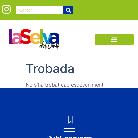
Trobada
No s'ha trobat cap esdeveniment!
Publicacions