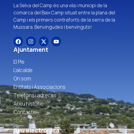
La Selva del Camp és una vila i municipi de la
comarca del Baix Camp situat entre la plana del
Camp i els primers contraforts de la serra de la
Mussara. Benvingudes i benvinguts!
Ajuntament
El Ple
L'alcalde
On som
Entitats i Associacions
Telèfons i adreces
Arxiu històric
Contacte
Seu electrònica