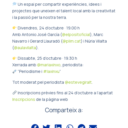
Un espai per compartir experiències, idees i
projectes que uneixen el talent local amb la creativitat
i la passió per la nostra terra.
Divendres, 24 d’octubre · 19.00 h
Amb Antonio José García (
@elpositoficial
), Marc
Navarro i Gerard Llauradó (
@plim.cat
) i Núria Vilalta
(
@aulavilalta
).
Dissabte, 25 d’octubre · 19.30 h
Xerrada amb
@mariaxinxo
, periodista:
“Periodisme i
#laxinxu
”
Tot moderat pel periodista
@estevegiralt
.
Inscripcions prèvies fins al 24 d’octubre a l’apartat
Inscripcions
de la pàgina web
Comparteix a: