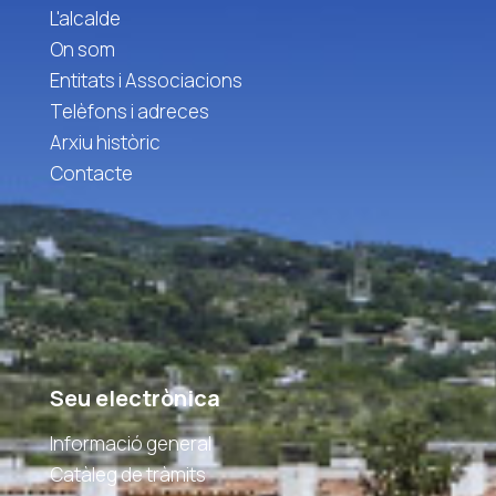
L'alcalde
On som
Entitats i Associacions
Telèfons i adreces
Arxiu històric
Contacte
Seu electrònica
Informació general
Catàleg de tràmits