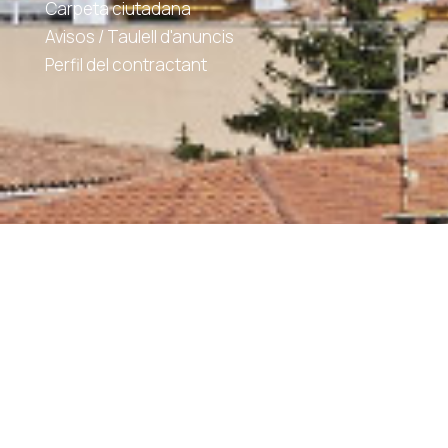
Carpeta ciutadana
Avisos / Taulell d'anuncis
Perfil del contractant
Govern obert
Informació institucional i organitzativa
Acció de govern i normativa
Contractes, convenis i subvencions
Gestió económica
Participació